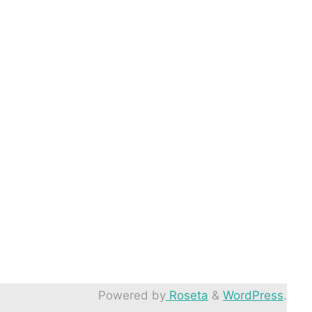
Powered by
Roseta
&
WordPress
.