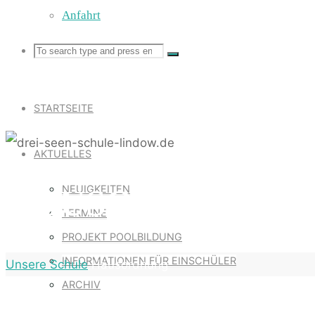
Anfahrt
Search
Search
Search
for:
STARTSEITE
AKTUELLES
NEUIGKEITEN
HAUSORDNUNG
TERMINE
PROJEKT POOLBILDUNG
INFORMATIONEN FÜR EINSCHÜLER
Home
Unsere Schule
Hausordnung
ARCHIV